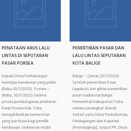
PENATAAN ARUS LALU
PENERTIBAN PASAR DAN
LINTAS DI SEPUTARAN
LALU LINTAS SEPUTARAN
PASAR PORSEA
KOTA BALIGE
Kepala Dinas Perhubungan
Balige – (Jumat,25/7/2025)
meninjau kendaraan yang parkir
Setelah penertiban Pasar
(Rabu,30/7/2025). Porsea –
Laguboti, kini giliran penertiban
(Rabu, 30/7/2025) Selama
pasar tradisional Balige.
proses pembangunan jembatan
Pemerintah Kabupaten Toba
Pasar Porsea Kab. Toba,
melalui perangkat daerah
mengakibatkan kemacetan
terkait yaitu Dinas Perindustrian,
yang luar biasa bagi pemilik
Perdagangan dan Koperasi
kendaraan. Sederetan mobil
(Perindagkop), Satpol PP, Dinas