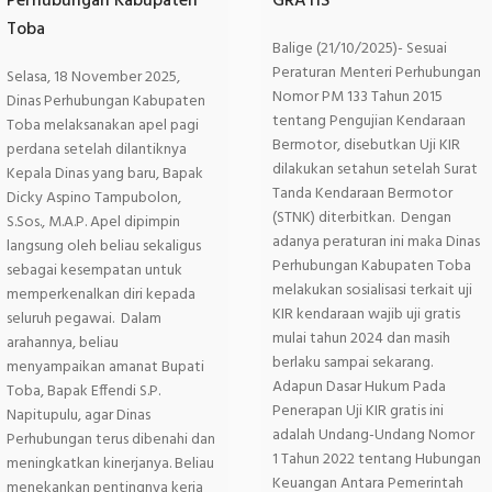
Perhubungan Kabupaten
GRATIS
Toba
Balige (21/10/2025)- Sesuai
Peraturan Menteri Perhubungan
Selasa, 18 November 2025,
Nomor PM 133 Tahun 2015
Dinas Perhubungan Kabupaten
tentang Pengujian Kendaraan
Toba melaksanakan apel pagi
Bermotor, disebutkan Uji KIR
perdana setelah dilantiknya
dilakukan setahun setelah Surat
Kepala Dinas yang baru, Bapak
Tanda Kendaraan Bermotor
Dicky Aspino Tampubolon,
(STNK) diterbitkan. Dengan
S.Sos., M.A.P. Apel dipimpin
adanya peraturan ini maka Dinas
langsung oleh beliau sekaligus
Perhubungan Kabupaten Toba
sebagai kesempatan untuk
melakukan sosialisasi terkait uji
memperkenalkan diri kepada
KIR kendaraan wajib uji gratis
seluruh pegawai. Dalam
mulai tahun 2024 dan masih
arahannya, beliau
berlaku sampai sekarang.
menyampaikan amanat Bupati
Adapun Dasar Hukum Pada
Toba, Bapak Effendi S.P.
Penerapan Uji KIR gratis ini
Napitupulu, agar Dinas
adalah Undang-Undang Nomor
Perhubungan terus dibenahi dan
1 Tahun 2022 tentang Hubungan
meningkatkan kinerjanya. Beliau
Keuangan Antara Pemerintah
menekankan pentingnya kerja