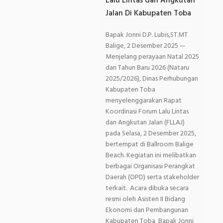
Lalu Lintas dan Angkutan
Jalan Di Kabupaten Toba
Bapak Jonni D.P. Lubis,ST.MT
Balige, 2 Desember 2025 —
Menjelang perayaan Natal 2025
dan Tahun Baru 2026 (Nataru
2025/2026), Dinas Perhubungan
Kabupaten Toba
menyelenggarakan Rapat
Koordinasi Forum Lalu Lintas
dan Angkutan Jalan (FLLAJ)
pada Selasa, 2 Desember 2025,
bertempat di Ballroom Balige
Beach. Kegiatan ini melibatkan
berbagai Organisasi Perangkat
Daerah (OPD) serta stakeholder
terkait. Acara dibuka secara
resmi oleh Asisten II Bidang
Ekonomi dan Pembangunan
Kabupaten Toba, Bapak Jonni