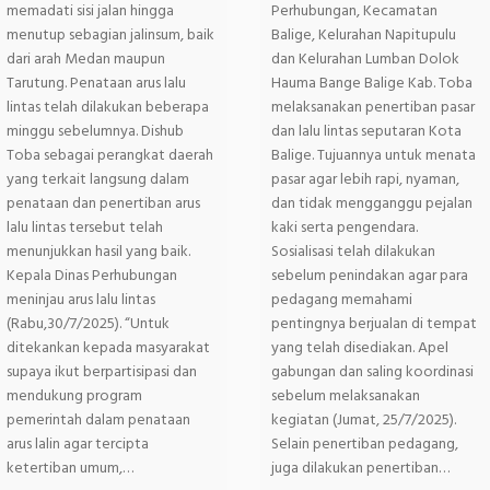
memadati sisi jalan hingga
Perhubungan, Kecamatan
menutup sebagian jalinsum, baik
Balige, Kelurahan Napitupulu
dari arah Medan maupun
dan Kelurahan Lumban Dolok
Tarutung. Penataan arus lalu
Hauma Bange Balige Kab. Toba
lintas telah dilakukan beberapa
melaksanakan penertiban pasar
minggu sebelumnya. Dishub
dan lalu lintas seputaran Kota
Toba sebagai perangkat daerah
Balige. Tujuannya untuk menata
yang terkait langsung dalam
pasar agar lebih rapi, nyaman,
penataan dan penertiban arus
dan tidak mengganggu pejalan
lalu lintas tersebut telah
kaki serta pengendara.
menunjukkan hasil yang baik.
Sosialisasi telah dilakukan
Kepala Dinas Perhubungan
sebelum penindakan agar para
meninjau arus lalu lintas
pedagang memahami
(Rabu,30/7/2025). “Untuk
pentingnya berjualan di tempat
ditekankan kepada masyarakat
yang telah disediakan. Apel
supaya ikut berpartisipasi dan
gabungan dan saling koordinasi
mendukung program
sebelum melaksanakan
pemerintah dalam penataan
kegiatan (Jumat, 25/7/2025).
arus lalin agar tercipta
Selain penertiban pedagang,
ketertiban umum,…
juga dilakukan penertiban…