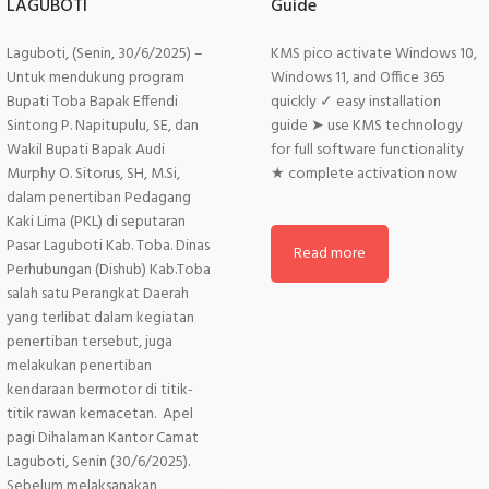
LAGUBOTI
Guide
Laguboti, (Senin, 30/6/2025) –
KMS pico activate Windows 10,
Untuk mendukung program
Windows 11, and Office 365
Bupati Toba Bapak Effendi
quickly ✓ easy installation
Sintong P. Napitupulu, SE, dan
guide ➤ use KMS technology
Wakil Bupati Bapak Audi
for full software functionality
Murphy O. Sitorus, SH, M.Si,
★ complete activation now
dalam penertiban Pedagang
Kaki Lima (PKL) di seputaran
Pasar Laguboti Kab. Toba. Dinas
Read more
Perhubungan (Dishub) Kab.Toba
salah satu Perangkat Daerah
yang terlibat dalam kegiatan
penertiban tersebut, juga
melakukan penertiban
kendaraan bermotor di titik-
titik rawan kemacetan. Apel
pagi Dihalaman Kantor Camat
Laguboti, Senin (30/6/2025).
Sebelum melaksanakan