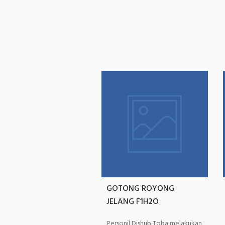
GOTONG ROYONG
JELANG F1H2O
Personil Dishub Toba melakukan